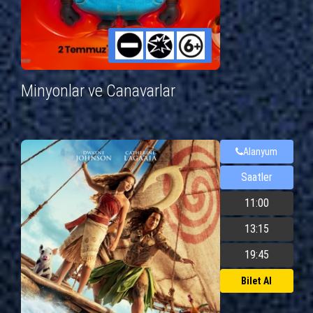
Minyonlar ve Canavarlar
Alanyum
Saatler
11:00
13:15
19:45
Bilet Al