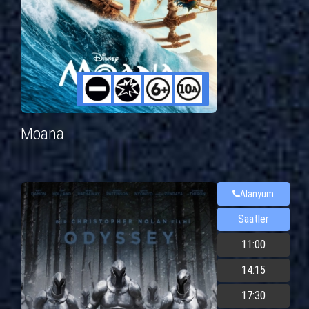
Moana
Alanyum
Saatler
11:00
14:15
17:30