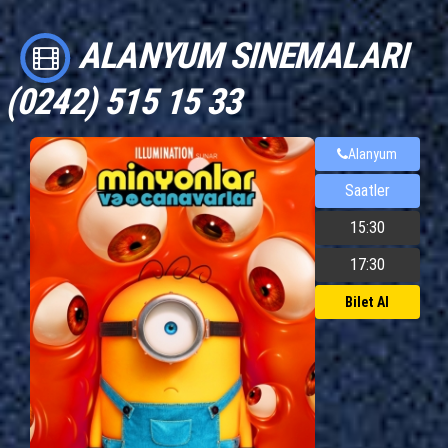
ALANYUM SINEMALARI
(0242) 515 15 33
Alanyum
Saatler
15:30
17:30
Bilet Al