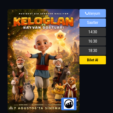
Alanyum
Saatler
14:30
16:30
18:30
Bilet Al