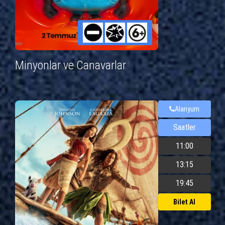
Minyonlar ve Canavarlar
Alanyum
Saatler
11:00
13:15
19:45
Bilet Al