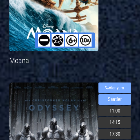
Moana
Alanyum
Saatler
11:00
14:15
17:30