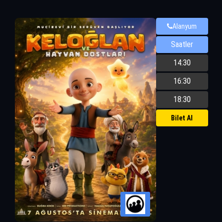
Alanyum
Saatler
14:30
16:30
18:30
Bilet Al