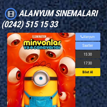
ALANYUM SINEMALARI
(0242) 515 15 33
Alanyum
Saatler
15:30
17:30
Bilet Al