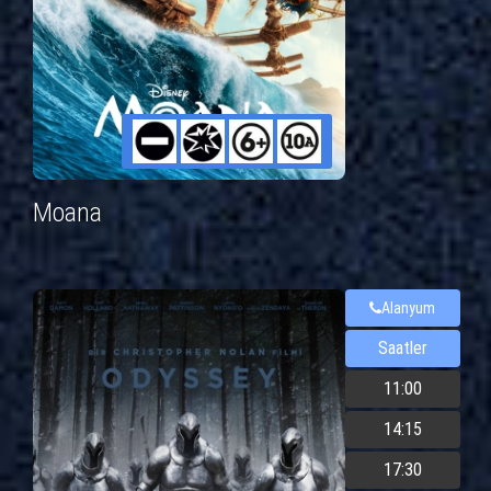
Moana
Alanyum
Saatler
11:00
14:15
17:30