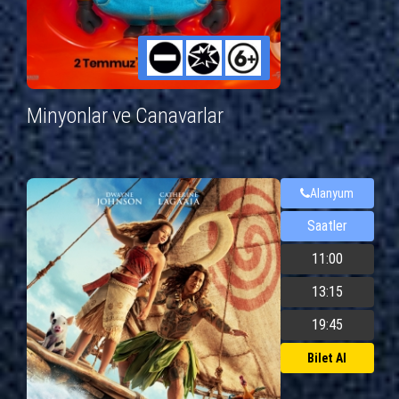
Minyonlar ve Canavarlar
Alanyum
Saatler
11:00
13:15
19:45
Bilet Al