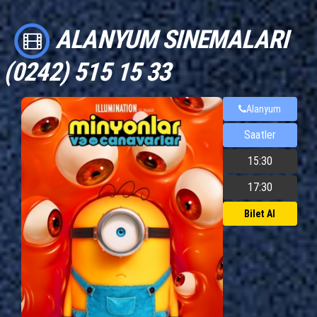
ALANYUM SINEMALARI
(0242) 515 15 33
Alanyum
Saatler
15:30
17:30
Bilet Al