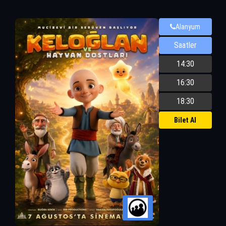
Alanyum
Saatler
14:30
16:30
18:30
Bilet Al