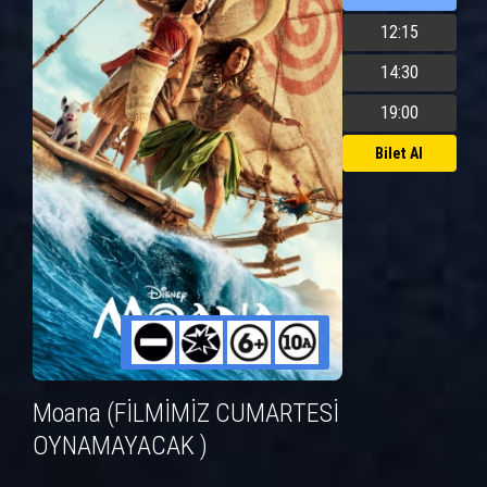
12:15
14:30
19:00
Bilet Al
Moana (FİLMİMİZ CUMARTESİ
OYNAMAYACAK )