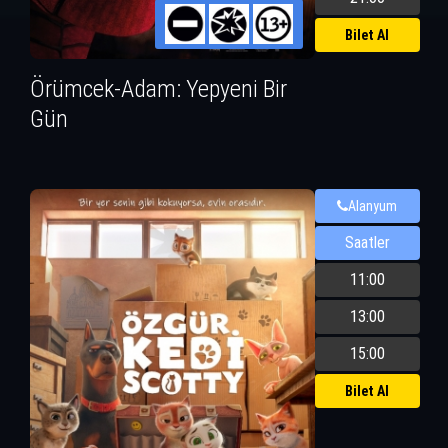
Bilet Al
Örümcek-Adam: Yepyeni Bir
Gün
Alanyum
Saatler
11:00
13:00
15:00
Bilet Al