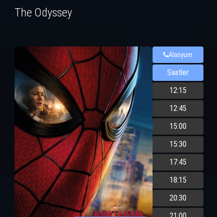
The Odyssey
Alanyum
Saatler
12:15
12:45
15:00
15:30
17:45
18:15
20:30
21:00