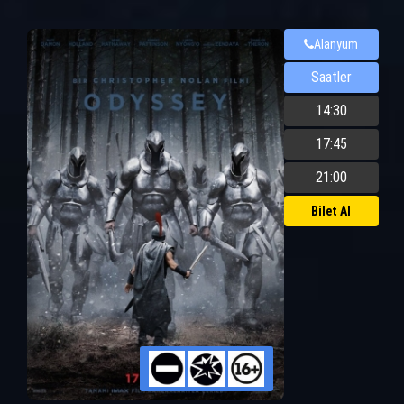
Alanyum
Saatler
14:30
17:45
21:00
Bilet Al